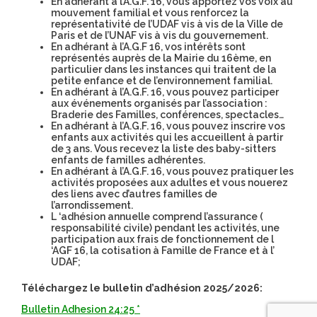
En adhérant à l’A.G.F. 16, vous apportez vos voix au
mouvement familial et vous renforcez la
représentativité de l’UDAF vis à vis de la Ville de
Paris et de l’UNAF vis à vis du gouvernement.
En adhérant à l’A.G.F 16, vos intérêts sont
représentés auprès de la Mairie du 16ème, en
particulier dans les instances qui traitent de la
petite enfance et de l’environnement familial.
En adhérant à l’A.G.F. 16, vous pouvez participer
aux événements organisés par l’association :
Braderie des Familles, conférences, spectacles…
En adhérant à l’A.G.F. 16, vous pouvez inscrire vos
enfants aux activités qui les accueillent à partir
de 3 ans. Vous recevez la liste des baby-sitters
enfants de familles adhérentes.
En adhérant à l’A.G.F. 16, vous pouvez pratiquer les
activités proposées aux adultes et vous nouerez
des liens avec d’autres familles de
l’arrondissement.
L ‘adhésion annuelle comprend l’assurance (
responsabilité civile) pendant les activités, une
participation aux frais de fonctionnement de l
‘AGF 16, la cotisation à Famille de France et à l’
UDAF;
Téléchargez le bulletin d’adhésion 2025/2026:
Bulletin Adhesion 24:25 *